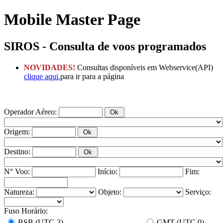
Mobile Master Page
SIROS - Consulta de voos programados
NOVIDADES!
Consultas disponíveis em Webservice(API)
clique aqui.
para ir para a página
Operador Aéreo:
Origem:
Destino:
N° Voo:
Início:
Fim:
Natureza:
Objeto:
Serviço:
Fuso Horário:
BSB (UTC-3)
GMT (UTC 0)